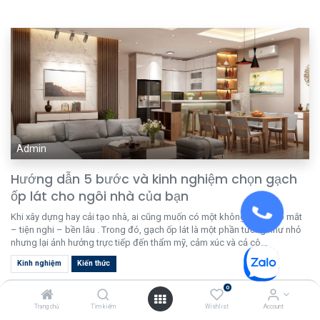
Admin
Hướng dẫn 5 bước và kinh nghiệm chọn gạch
ốp lát cho ngôi nhà của bạn
Khi xây dựng hay cải tạo nhà, ai cũng muốn có một không gian đẹp mắt
– tiện nghi – bền lâu . Trong đó, gạch ốp lát là một phần tưởng như nhỏ
nhưng lại ảnh hưởng trực tiếp đến thẩm mỹ, cảm xúc và cả cô...
Kinh nghiệm
Kiến thức
thg 6 30, 2025
Kiến thức
0
Trang chủ
Tìm kiếm
Wishlist
Account