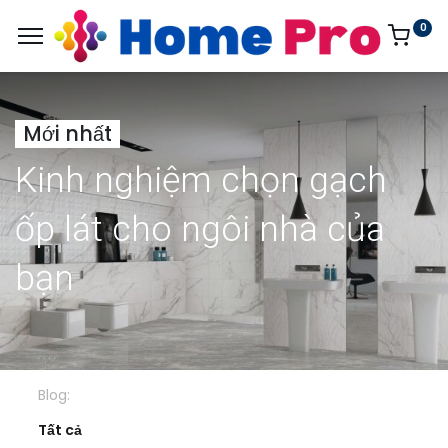
0
Mới nhất
Kinh nghiệm chọn gạch
ốp lát cho ngôi nhà của
bạn
Blog:
Tất cả