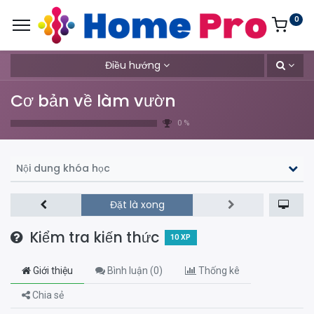
0
Điều hướng
Cơ bản về làm vườn
0 %
Nội dung khóa học
Đặt là xong
Kiểm tra kiến thức
10
XP
Giới thiệu
Bình luận (
0
)
Thống kê
Chia sẻ