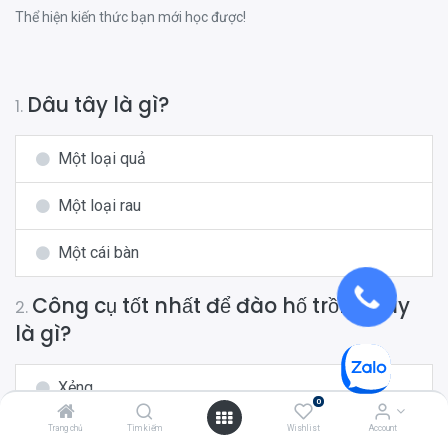
Thể hiện kiến thức bạn mới học được!
Dâu tây là gì?
1
.
Một loại quả
Một loại rau
Một cái bàn
Công cụ tốt nhất để đào hố trồng cây
2
.
là gì?
Xẻng
0
Trang chủ
Tìm kiếm
Wishlist
Account
Thìa