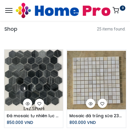
0
Shop
25 items found.
Đá mosaic tự nhiên lục giá L425P004
Mosaic đá trắng sữa 23PV001 chíp 23x23
850.000
VND
800.000
VND