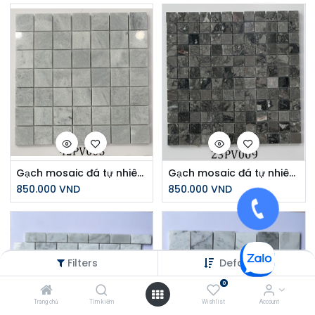
Gạch mosaic đá tự nhiên xám 42PV003 chíp 48x48
Gạch mosaic đá tự nhiên đen vân trăng 23PV009
850.000
VND
850.000
VND
Filters
Default
0
Trang chủ
Tìm kiếm
Wishlist
Account