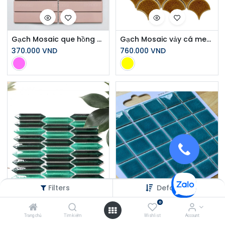
Gạch Mosaic que hồng size 32x145 mã Y33F802 (DS302)
Gạch Mosaic vảy cá men rạn màu vàng SH_XFB90070
370.000
VND
760.000
VND
Filters
Default
0
Gạch Mosaic Gốm Men Rạn MHG 919
Trang chủ
Tìm kiếm
Wishlist
Account
535.000
VND