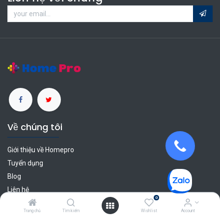
Về chúng tôi
Giới thiệu về Homepro
Tuyển dụng
Blog
Liên hệ
0
Dịch vụ khách hàng
Trang chủ
Tìm kiếm
Wishlist
Account