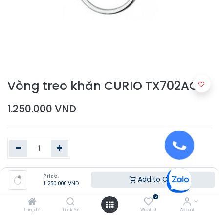
Vòng treo khăn CURIO TX702AC
1.250.000
VND
Price:
Thêm vào giỏ hàng
Add to Cart
1.250.000
VND
0
Trang chủ
Tìm kiếm
Wishlist
Account