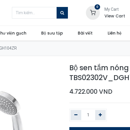
0
My Cart
View Cart
hư viện gạch
Bộ sưu tập
Bài viết
Liên hệ
DGH104ZR
Bộ sen tắm nóng 
TBS02302V_DGH
4.722.000
VND