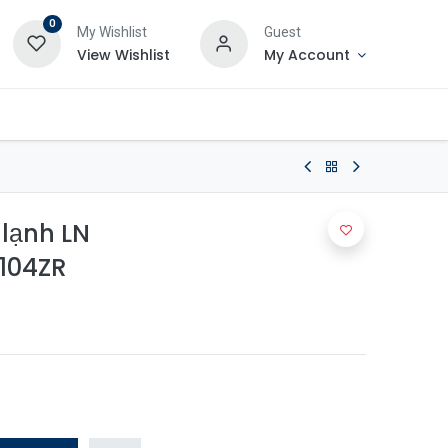
0
My Wishlist
Guest
View Wishlist
My Account
lạnh LN
104ZR