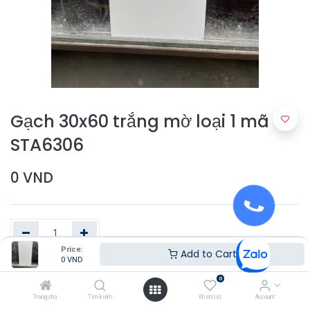
Gạch 30x60 trắng mờ loại 1 mã
STA6306
0
VND
Price:
Add to Cart
0
VND
Thêm vào giỏ hàng
0
Trang chủ
Tìm kiếm
Wishlist
Account