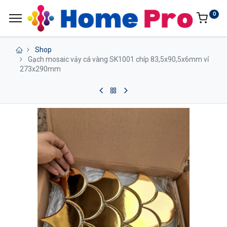
0
Shop
Gạch mosaic vảy cá vàng SK1001 chíp 83,5x90,5x6mm vỉ
273x290mm