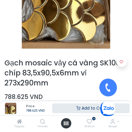
Gạch mosaic vảy cá vàng SK1001
chíp 83,5x90,5x6mm vỉ
273x290mm
788.625
VND
Price:
Add to Cart
788.625
VND
0
Trang chủ
Tìm kiếm
Wishlist
Account