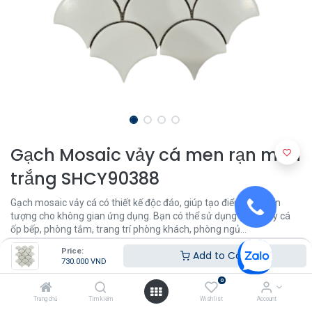
Gạch Mosaic vảy cá men rạn màu
trắng SHCY90388
Gạch mosaic vảy cá có thiết kế độc đáo, giúp tạo điểm nhấn ấn
tượng cho không gian ứng dụng. Bạn có thể sử dụng gạch vảy cá
ốp bếp, phòng tắm, trang trí phòng khách, phòng ngủ...
Price:
Add to Cart
730.000
VND
730.000
VND
0
Trang chủ
Tìm kiếm
Wishlist
Account
Khu Vực