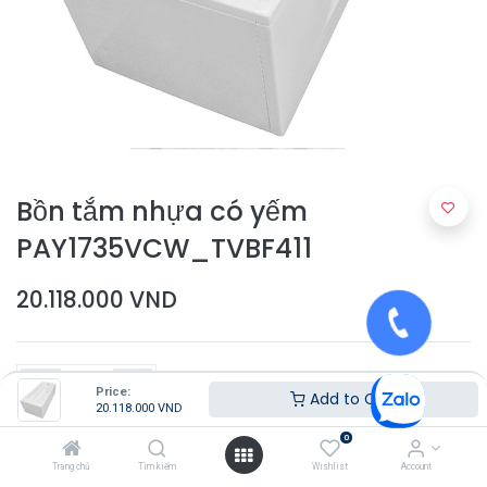
Bồn tắm nhựa có yếm
PAY1735VCW_TVBF411
20.118.000
VND
Price:
Add to Cart
20.118.000
VND
0
Thêm vào giỏ hàng
Trang chủ
Tìm kiếm
Wishlist
Account