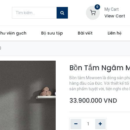
0
My Cart
View Cart
hư viện gạch
Bộ sưu tập
Bài viết
Liên hệ
0
Bồn Tắm Ngâm M
Bồn tắm Mowoen là dòng sản phẩm
hàng đầu của Đức. Với thiết kế tố
sản phẩm tuyệt vời, tiện nghi ch
33.900.000
VND