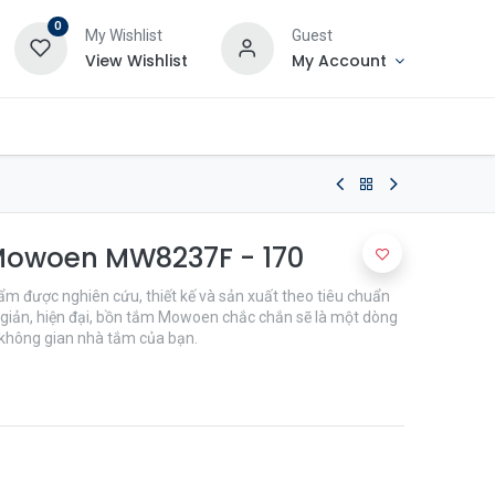
0
My Wishlist
Guest
View Wishlist
My Account
owoen MW8237F - 170
 được nghiên cứu, thiết kế và sản xuất theo tiêu chuẩn
i giản, hiện đại, bồn tắm Mowoen chắc chắn sẽ là một dòng
o không gian nhà tắm của bạn.