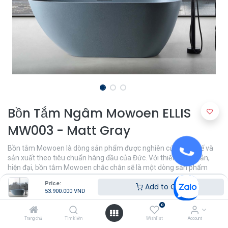
Bồn Tắm Ngâm Mowoen ELLIS
MW003 - Matt Gray
Bồn tắm Mowoen là dòng sản phẩm được nghiên cứu, thiết kế và
sản xuất theo tiêu chuẩn hàng đầu của Đức. Với thiết kế tối giản,
hiện đại, bồn tắm Mowoen chắc chắn sẽ là một dòng sản phẩm
tuyệt vời, tiện nghi cho không gian nhà tắm của bạn.
Price:
Add to Cart
53.900.000
VND
53.900.000
VND
0
Trang chủ
Tìm kiếm
Wishlist
Account