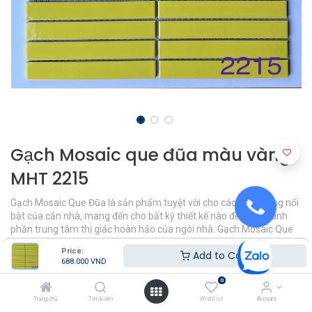
Gạch Mosaic que đũa màu vàng
MHT 2215
Gạch Mosaic Que Đũa là sản phẩm tuyệt vời cho các bức tường nổi
bật của căn nhà, mang đến cho bất kỳ thiết kế nào đều trở thành
phần trung tâm thị giác hoàn hảo của ngôi nhà. Gạch Mosaic Que
Đũa còn được gọi là gạch kit-kat nổi tiếng với vẻ ngoài dài và mỏng,
Price:
Add to Cart
tăng thêm sự thu hút về mặt thị giác mà không bị chế ngự.
688.000
VND
688.000
VND
0
Trang chủ
Tìm kiếm
Wishlist
Account