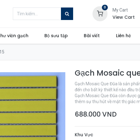
0
My Cart
View Cart
hư viện gạch
Bộ sưu tập
Bài viết
Liên hệ
15
Gạch Mosaic qu
Gạch Mosaic Que Đũa là sản phẩm
đến cho bất kỳ thiết kế nào đều t
Gạch Mosaic Que Đũa còn được gọi 
thêm sự thu hút về mặt thị giác 
688.000
VND
Khu Vực