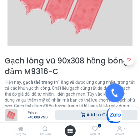
Gạch lông vũ 90x308 hồng bóng
đậm M9316-C
Hiện nay,
gạch thẻ trang trí lông vũ
được ứng dụng nhiều trong tất
cả các khu vực thi công. Chất liệu gạch cũng rất đa dạng, từ gạch
thẻ ốp giả đá, đá tự nhiên... đến gạch men. Tùy vào khu vực sử
dụng và gu thẩm mỹ cá nhân mà bạn có thể lựa chọn loại gạch phù
hợp. Gạch thẻ dùng để ốp tường trang trí là loại vật liệu xây dựng
cao cấp, được sản xuất từ bột đá kết hợp với đất sét và các phụ gia
Price:
Add to Cart
740.000
VND
khác. Có nhiều kích thước khác nhau, được phủ men bóng đẹp nên
được các chủ nhà ưa chuộng, tin dùng cho các không gian nhà bếp,
0
phòng tắm, quán cafe,...
Trang chủ
Tìm kiếm
Wishlist
Account