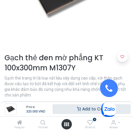
Gạch thẻ đen mờ phẳng KT
100x300mm M1307Y
Gạch thẻ trang trí là loại vật liệu xây dựng cao cấp, với thân gạch
được cấu tạo từ bột đá kết hợp với đất sét tinh chế và các loại phụ
gia khác đảm bảo độ cứng cũng như khả năng chống thấm rất tốt
cho sản phẩm.
320.000
VND
Price:
Add to Cart
320.000
VND
0
Khu Vực
Trang chủ
Tìm kiếm
Wishlist
Account