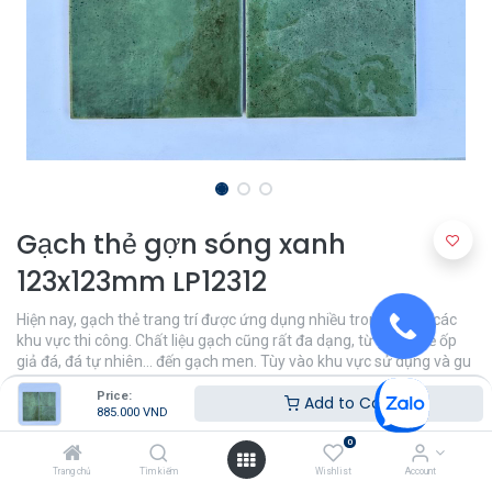
Gạch thẻ gợn sóng xanh
123x123mm LP12312
Hiện nay, gạch thẻ trang trí được ứng dụng nhiều trong tất cả các
khu vực thi công. Chất liệu gạch cũng rất đa dạng, từ gạch thẻ ốp
giả đá, đá tự nhiên... đến gạch men. Tùy vào khu vực sử dụng và gu
thẩm mỹ cá nhân mà bạn có thể lựa chọn loại gạch phù hợp. Gạch
Price:
Add to Cart
thẻ dùng để ốp tường trang trí là loại vật liệu xây dựng cao cấp,
885.000
VND
được sản xuất từ bột đá kết hợp với đất sét và các phụ gia khác. Có
nhiều kích thước khác nhau, được phủ men bóng đẹp nên được các
0
chủ nhà ưa chuộng, tin dùng cho các không gian nhà bếp, phòng
Trang chủ
Tìm kiếm
Wishlist
Account
tắm, quán cafe,...