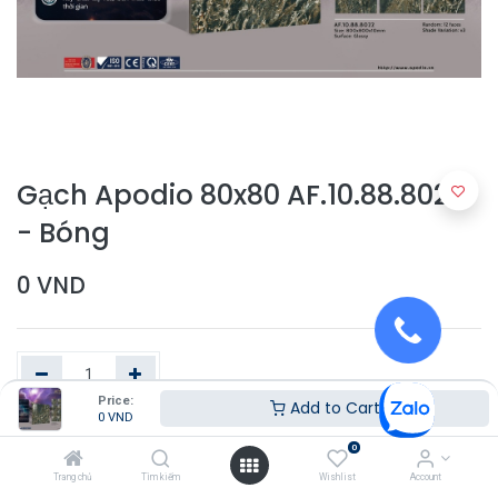
Gạch Apodio 80x80 AF.10.88.8022
- Bóng
0
VND
Price:
Add to Cart
0
VND
Thêm vào giỏ hàng
0
Trang chủ
Tìm kiếm
Wishlist
Account