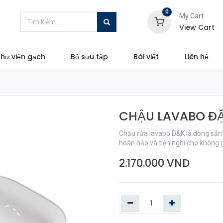
0
My Cart
View Cart
hư viện gạch
Bộ sưu tập
Bài viết
Liên hệ
CHẬU LAVABO ĐẶ
Chậu rửa lavabo D&K là dòng sản 
hoàn hảo và tiện nghi cho không 
2.170.000
VND