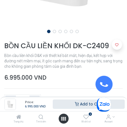
BỒN CẦU LIỀN KHỐI DK-C2409
Bồn cầu liền khối D&K với thiết kế bắt mắt, hiện đại, kết hợp với
đường nét mềm mại, ít góc cạnh mang đến sự tiện nghi, sang trọng
cho không gian phòng tắm của gia đình bạn.
6.995.000
VND
Price:
Add to Cart
6.995.000
VND
0
Thêm vào giỏ hàng
Trang chủ
Tìm kiếm
Wishlist
Account