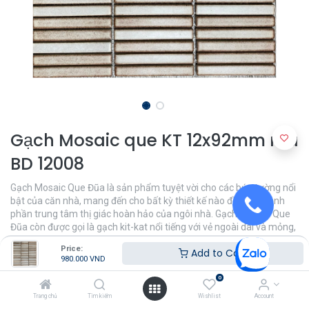
Gạch Mosaic que KT 12x92mm mã
BD 12008
Gạch Mosaic Que Đũa là sản phẩm tuyệt vời cho các bức tường nổi
bật của căn nhà, mang đến cho bất kỳ thiết kế nào đều trở thành
phần trung tâm thị giác hoàn hảo của ngôi nhà. Gạch Mosaic Que
Đũa còn được gọi là gạch kit-kat nổi tiếng với vẻ ngoài dài và mỏng,
tăng thêm sự thu hút về mặt thị giác mà không bị chế ngự.
Price:
Add to Cart
980.000
VND
980.000
VND
0
Trang chủ
Tìm kiếm
Wishlist
Account