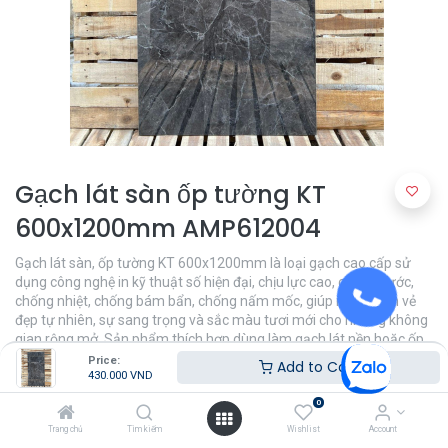
Gạch lát sàn ốp tường KT
600x1200mm AMP612004
Gạch lát sàn, ốp tường KT 600x1200mm là loại gạch cao cấp sử
dụng công nghệ in kỹ thuật số hiện đại, chịu lực cao, chống xước,
chống nhiệt, chống bám bẩn, chống nấm mốc, giúp mang đến vẻ
đẹp tự nhiên, sự sang trọng và sắc màu tươi mới cho những không
gian rộng mở. Sản phẩm thích hợp dùng làm gạch lát nền hoặc ốp
tường trong các không gian phòng khách, phòng tắm, phòng ngủ,...
Price:
Add to Cart
430.000
VND
430.000
VND
0
Trang chủ
Tìm kiếm
Wishlist
Account