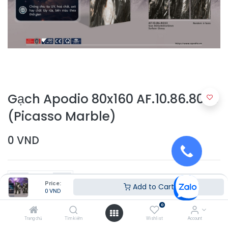
Gạch Apodio 80x160 AF.10.86.8033
(Picasso Marble)
0
VND
Price:
Add to Cart
0
VND
0
Thêm vào giỏ hàng
Trang chủ
Tìm kiếm
Wishlist
Account