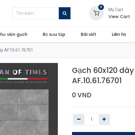
0
My Cart
View Cart
hư viện gạch
Bộ sưu tập
Bài viết
Liên hệ
ấp AF.10.61.76701
Gạch 60x120 dày 
AF.10.61.76701
0
VND