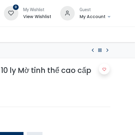
0
My Wishlist
Guest
View Wishlist
My Account
10 ly Mờ tinh thể cao cấp