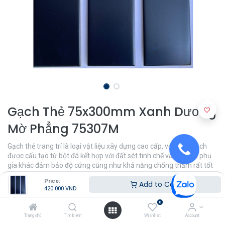
Gạch Thẻ 75x300mm Xanh Dương
Mờ Phẳng 75307M
Gạch thẻ trang trí là loại vật liệu xây dựng cao cấp, với thân gạch
được cấu tạo từ bột đá kết hợp với đất sét tinh chế và các loại phụ
gia khác đảm bảo độ cứng cũng như khả năng chống thấm rất tốt
cho sản phẩm.
Price:
Add to Cart
420.000
VND
420.000
VND
0
Trang chủ
Tìm kiếm
Wishlist
Account