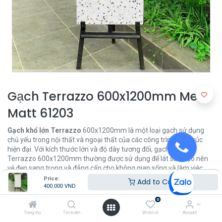
Gạch Terrazzo 600x1200mm Men
Matt 61203
Gạch khổ lớn Terrazzo
600x1200mm là một loại gạch sử dụng
chủ yếu trong nội thất và ngoại thất của các công trình kiến trúc
hiện đại. Với kích thước lớn và độ dày tương đối, gạch khổ lớn
Terrazzo 600x1200mm thường được sử dụng để lát sàn, tạo nên
vẻ đẹp sang trọng và đẳng cấp cho không gian sống và làm việc.
Price:
Add to Cart
400.000
VND
400.000
VND
0
Trang chủ
Tìm kiếm
Wishlist
Account