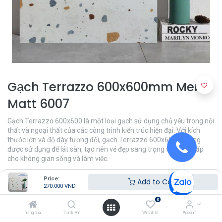
Gạch Terrazzo 600x600mm Men
Matt 6007
Gạch Terrazzo 600x600 là một loại gạch sử dụng chủ yếu trong nội
thất và ngoại thất của các công trình kiến trúc hiện đại. Với kích
thước lớn và độ dày tương đối, gạch Terrazzo 600x600 thường
được sử dụng để lát sàn, tạo nên vẻ đẹp sang trọng và đẳng cấp
cho không gian sống và làm việc.
270.000
VND
Price:
Add to Cart
270.000
VND
0
Khu Vực
Trang chủ
Tìm kiếm
Wishlist
Account