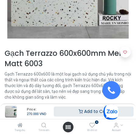
Gạch Terrazzo 600x600mm Men
Matt 6003
Gạch Terrazzo 600x600 là một loại gạch sử dụng chủ yếu trong nội
thất và ngoại thất của các công trình kiến trúc hiện đại. Với kích
thước lớn và độ dày tương đối, gạch Terrazzo 600x600 thường
được sử dụng để lát sàn, tạo nên vẻ đẹp sang trọng và đẳng cấp
cho không gian sống và làm việc.
Price:
270.000
VND
Add to Cart
270.000
VND
0
Khu Vực
Trang chủ
Tìm kiếm
Wishlist
Account