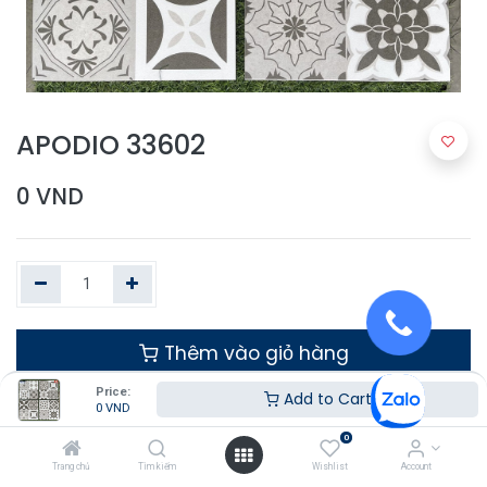
APODIO 33602
0
VND
Thêm vào giỏ hàng
Price:
Add to Cart
0
VND
0
Trang chủ
Tìm kiếm
Wishlist
Account