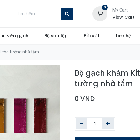
0
My Cart
View Cart
hư viện gạch
Bộ sưu tập
Bài viết
Liên hệ
 cho tường nhà tắm
Bộ gạch khảm Ki
tường nhà tắm
0
VND