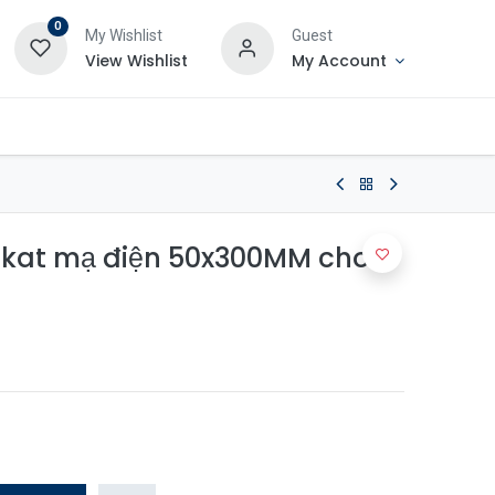
0
My Wishlist
Guest
View Wishlist
My Account
tkat mạ điện 50x300MM cho