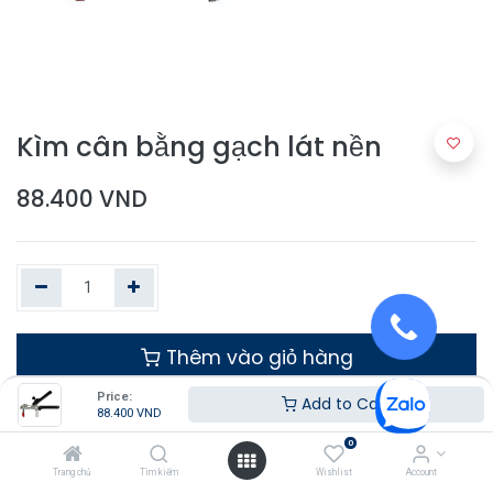
Kìm cân bằng gạch lát nền
88.400
VND
Thêm vào giỏ hàng
Price:
Add to Cart
88.400
VND
0
Trang chủ
Tìm kiếm
Wishlist
Account