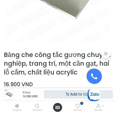
Bảng che công tắc gương chuyên
nghiệp, trang trí, một cần gạt, hai
lỗ cắm, chất liệu acrylic
16.900
VND
Price:
Add to Cart
16.900
VND
0
Trang chủ
Tìm kiếm
Wishlist
Account