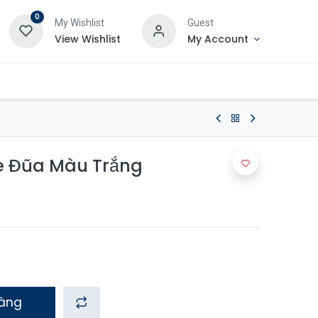
0
My Wishlist
Guest
View Wishlist
My Account
e Đũa Màu Trắng
hàng