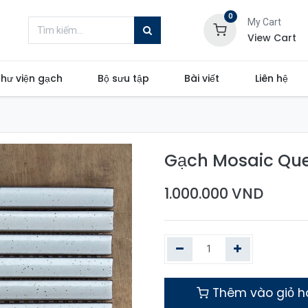
0
My Cart
View Cart
hư viện gạch
Bộ sưu tập
Bài viết
Liên hệ
Gạch Mosaic Qu
1.000.000
VND
Thêm vào giỏ 