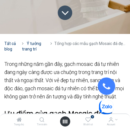
Tất cả
Ý tưởng
Tổng hợp các mẫu gạch Mosaic đá đẹp nhất hiện nay
blog
trang trí
Trong những năm gần đây, gạch mosaic đá tự nhiên
đang ngày càng được ưa chuộng trong trang trí nội
thất và ngoại thất. Với vẻ đẹp tự nhiên, sang trọng và
độc đáo, gạch mosaic đá tự nhiên có thể biến hóa mọi
không gian trở nên ấn tượng và đầy tính nghệ thuật.
Ưu điểm của gạch Mosaic đá tự
0
nhiên
Trang chủ
Tìm kiếm
Wishlist
Account