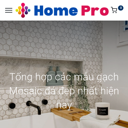
0
Tổng hợp các mẫu gạch
Mosaic đá đẹp nhất hiện
nay