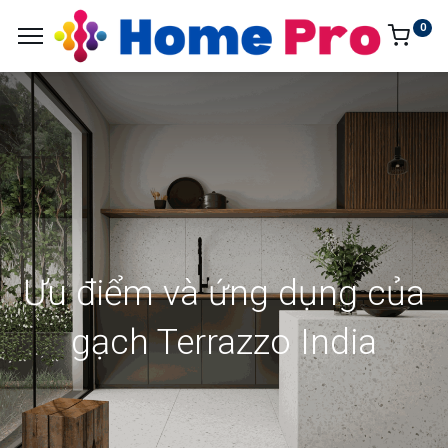
0
Ưu điểm và ứng dụng của
gạch Terrazzo India