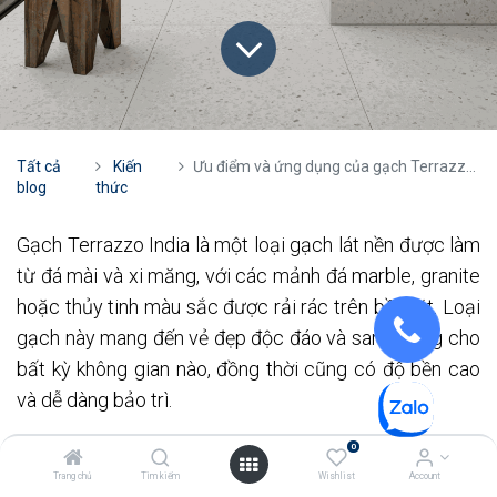
Tất cả
Kiến
Ưu điểm và ứng dụng của gạch Terrazzo India
blog
thức
Gạch Terrazzo India là một loại gạch lát nền được làm
từ đá mài và xi măng, với các mảnh đá marble, granite
hoặc thủy tinh màu sắc được rải rác trên bề mặt. Loại
gạch này mang đến vẻ đẹp độc đáo và sang trọng cho
bất kỳ không gian nào, đồng thời cũng có độ bền cao
và dễ dàng bảo trì.
0
Gạch Terrazzo có lịch sử lâu đời, xuất hiện từ thời cổ
Trang chủ
Tìm kiếm
Wishlist
Account
đại ở Venice, Ý. Ban đầu, loại gạch này được làm từ